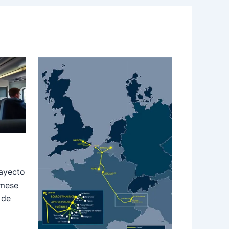
rayecto
rmese
 de