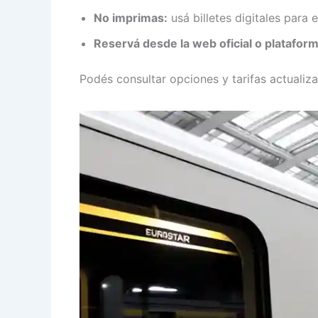
No imprimas:
usá billetes digitales para 
Reservá desde la web oficial o platafor
Podés consultar opciones y tarifas actuali