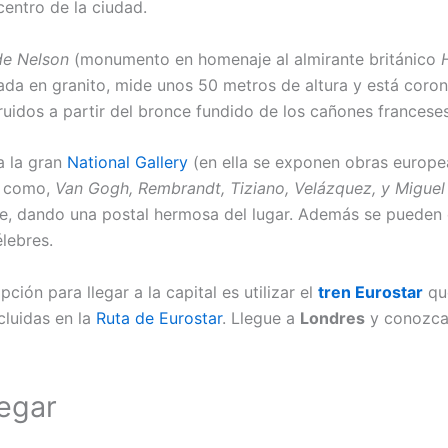
entro de la ciudad.
de Nelson
(monumento en homenaje al almirante británico
zada en granito, mide unos 50 metros de altura y está coro
idos a partir del bronce fundido de los cañones franceses
a la gran
National Gallery
(en ella se exponen obras europe
as como,
Van Gogh, Rembrandt, Tiziano, Velázquez, y Miguel
he, dando una postal hermosa del lugar. Además se pueden
lebres.
opción para llegar a la capital es utilizar el
tren Eurostar
que
cluidas en la
Ruta de Eurostar
. Llegue a
Londres
y conozca 
legar