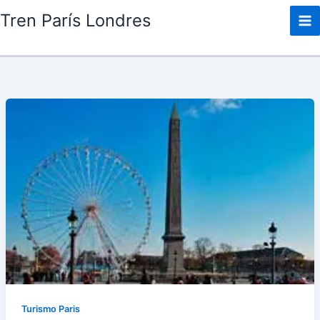
Ir
Tren París Londres
al
contenido
Turismo Paris