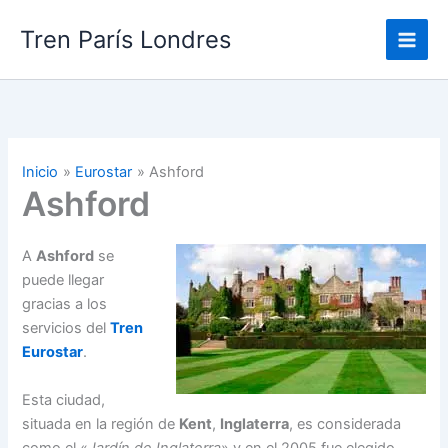
Ir
Tren París Londres
al
contenido
Inicio
Eurostar
Ashford
Ashford
A
Ashford
se
puede llegar
gracias a los
servicios del
Tren
Eurostar
.
Esta ciudad,
situada en la región de
Kent
,
Inglaterra
, es considerada
como el «
Jardín de Inglaterra
» y en el 2005 fue elegido